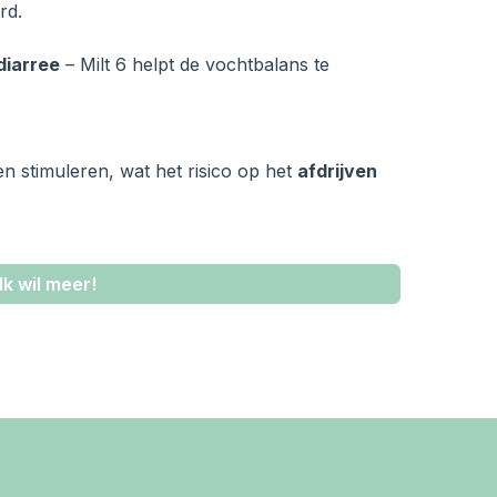
rd.
diarree
– Milt 6 helpt de vochtbalans te
n stimuleren, wat het risico op het
afdrijven
Ik wil meer!