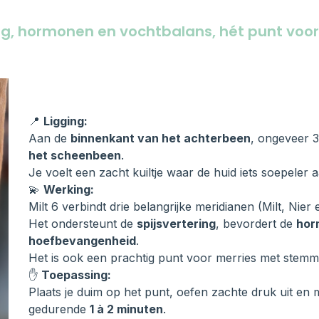
ng, hormonen en vochtbalans, hét punt voor
📍
Ligging:
Aan de
binnenkant van het achterbeen
, ongeveer 
het scheenbeen
.
Je voelt een zacht kuiltje waar de huid iets soepeler aa
💫
Werking:
Milt 6 verbindt drie belangrijke meridianen (Milt, Nie
Het ondersteunt de
spijsvertering
, bevordert de
hor
hoefbevangenheid
.
Het is ook een prachtig punt voor merries met stemmi
✋
Toepassing:
Plaats je duim op het punt, oefen zachte druk uit en m
gedurende
1 à 2 minuten
.