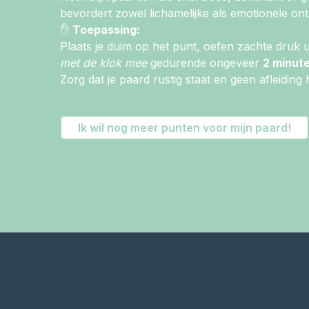
bevordert zowel lichamelijke als emotionele on
✋
Toepassing:
Plaats je duim op het punt, oefen zachte druk ui
met de klok mee
gedurende ongeveer
2 minut
Zorg dat je paard rustig staat en geen afleiding 
Ik wil nog meer punten voor mijn paard!