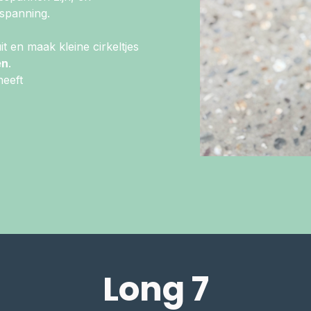
tspanning.
t en maak kleine cirkeltjes
en
.
heeft
Long 7