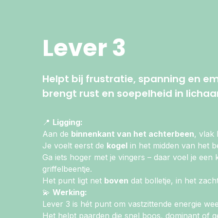
Lever 3
Helpt bij frustratie, spanning en e
brengt rust en soepelheid in licha
📍
Ligging:
Aan de
binnenkant van het achterbeen
, vlak
Je voelt eerst de
kogel
in het midden van het b
Ga iets hoger met je vingers – daar voel je een kl
griffelbeentje.
Het punt ligt net
boven
dat bolletje, in het zacht
💫
Werking:
Lever 3 is hét punt om vastzittende energie wee
Het helpt paarden die snel boos, dominant of g