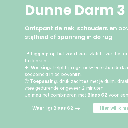
Dunne Darm 3
Ontspant de nek, schouders en boven
stijfheid of spanning in de rug.
📍
Ligging:
op het voorbeen, vlak boven het gri
buitenkant.
💫
Werking:
helpt bij rug-, nek- en schouderkl
soepelheid in de bovenlijn.
✋
Toepassing:
druk zachtjes met je duim, draai
mee
gedurende ongeveer 2 minuten.
Je mag het combineren met
Blaas 62
voor een 
Waar ligt Blaas 62 -->
Hier wil ik 