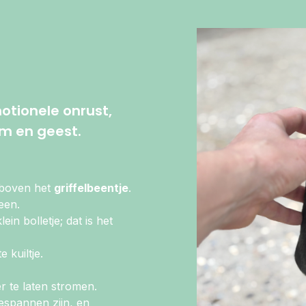
motionele onrust,
am en geest.
 boven het
griffelbeentje
.
een.
ein bolletje; dat is het
e kuiltje.
r te laten stromen.
espannen zijn, en