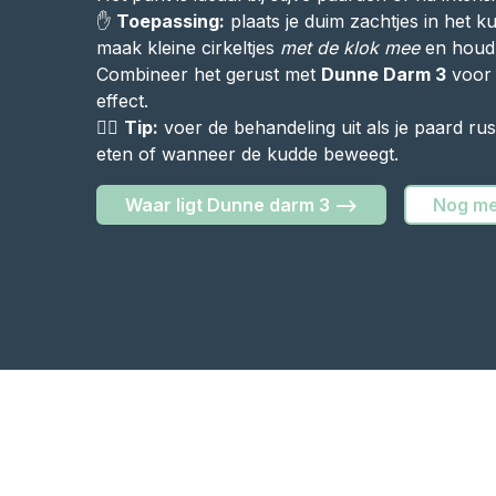
✋
Toepassing:
plaats je duim zachtjes in het ku
maak kleine cirkeltjes
met de klok mee
en houd 
Combineer het gerust met
Dunne Darm 3
voor 
effect.
🧘‍♀️
Tip:
voer de behandeling uit als je paard rust
eten of wanneer de kudde beweegt.
Waar ligt Dunne darm 3 -->
Nog me