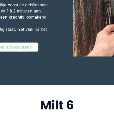
iltje naast de achillespees,
dit 1 à 2 minuten aan.
een krachtig losmakend
ig staat, niet vlak na het
er acu-punten?
Milt 6