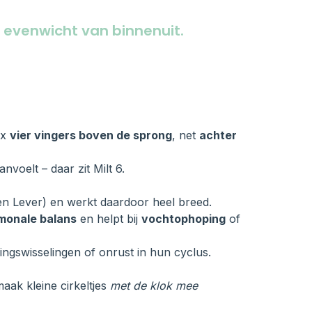
 evenwicht van binnenuit.
3x
vier vingers boven de sprong
, net
achter
nvoelt – daar zit Milt 6.
r en Lever) en werkt daardoor heel breed.
monale balans
en helpt bij
vochtophoping
of
ngswisselingen of onrust in hun cyclus.
aak kleine cirkeltjes
met de klok mee