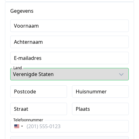
Chinese oorzaken van
'onverklaarbare' ziektes bij
t.w.v.
€ 560,00
Gegevens
paarden, yin yang, 5 elementen
Voornaam
Achternaam
E-mailadres
Land
Postcode
Huisnummer
Straat
Plaats
Telefoonnummer
Verenigde
Staten