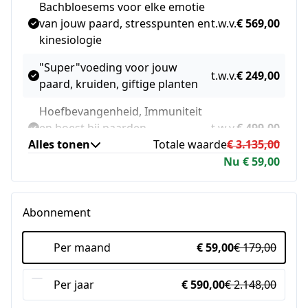
Bachbloesems voor elke emotie
van jouw paard, stresspunten en
t.w.v.
€ 569,00
kinesiologie
"Super"voeding voor jouw
t.w.v.
€ 249,00
paard, kruiden, giftige planten
Hoefbevangenheid, Immuniteit
en hoest bij paarden,
t.w.v.
€ 499,00
Alles tonen
Insulineresistentie
Totale waarde
€ 3.135,00
Nu € 59,00
Koliek en andere acupressuur
EHBO: wat te doen bij welke
t.w.v.
€ 464,00
klachten
Abonnement
Cranio sacraal therapie voor
Per maand
€ 59,00
€ 179,00
jouw paard: ontspanning en
t.w.v.
€ 425,00
wegnemen van klachten en
stijfheid
Per jaar
€ 590,00
€ 2.148,00