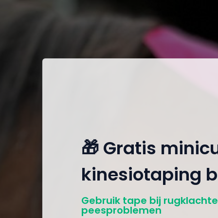
🎁 Gratis minic
kinesiotaping b
Gebruik tape bij rugklachten
peesproblemen