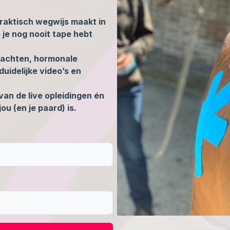
praktisch wegwijs maakt in
s je nog nooit tape hebt
klachten, hormonale
uidelijke video’s en
van de live opleidingen én
jou (en je paard) is.