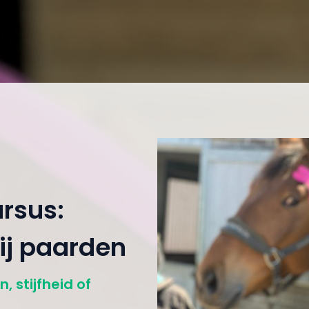
ursus:
ij paarden
, stijfheid of